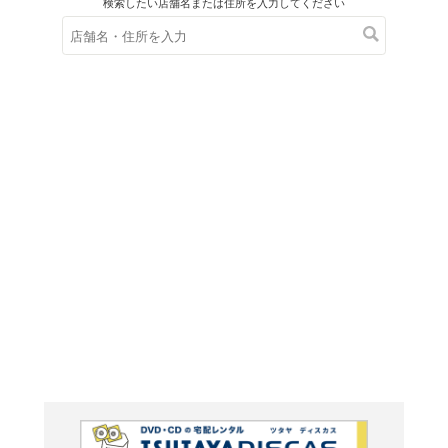
在庫の
※在庫
ご来店の際にご
ＤＶＤ
マイノ