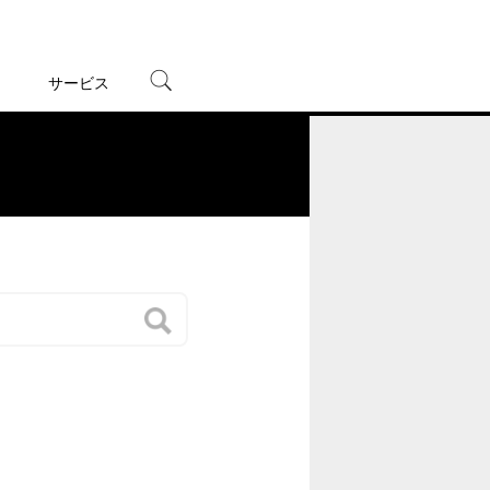
サービス
宅配レンタル
オンラインゲーム
。
TSUTAYAプレミアムNEXT
蔦屋書店