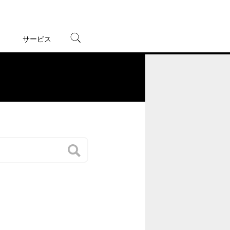
サービス
宅配レンタル
オンラインゲーム
。
TSUTAYAプレミアムNEXT
蔦屋書店