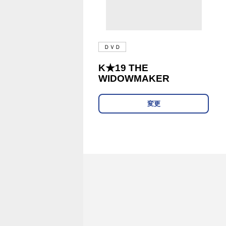
ＤＶＤ
K★19 THE
WIDOWMAKER
変更