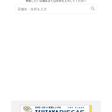
在庫の
※在庫
ご来店の際にご
ブルーレイ
シュレッ