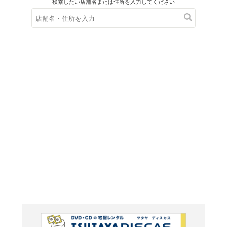
在庫の
※在庫
ご来店の際にご
ＤＶＤ
シュレ