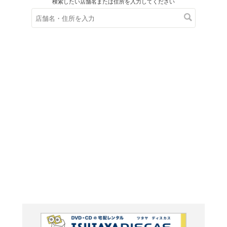
在庫の
※在庫
ご来店の際にご
ＤＶＤ
シュレ