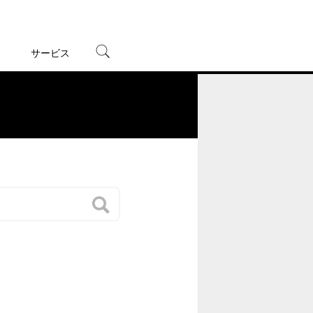
サービス
宅配レンタル
オンラインゲーム
。
TSUTAYAプレミアムNEXT
蔦屋書店