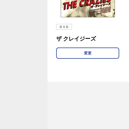
ＤＶＤ
ザ クレイジーズ
変更