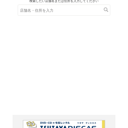
在庫の
※在庫
ご来店の際にご
ＤＶＤ
ワイワイ
しゃ大集