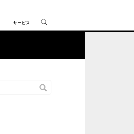
サービス
宅配レンタル
オンラインゲーム
。
TSUTAYAプレミアムNEXT
蔦屋書店