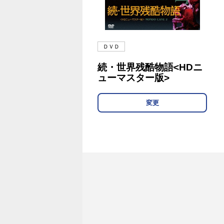
ＤＶＤ
続・世界残酷物語<HDニ
ューマスター版>
変更