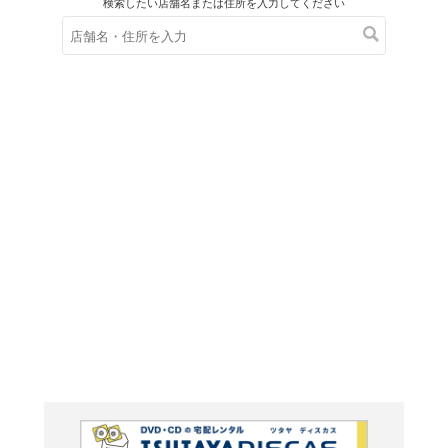
在庫の
※在庫
ご来店の際にご
ＤＶＤ
ウルトラ