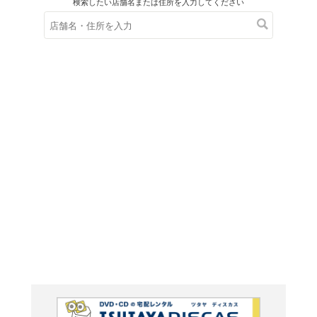
在庫の
※在庫
ご来店の際にご
ＤＶＤ
気まぐれ