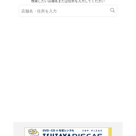
在庫の
※在庫
ご来店の際にご
ＤＶＤ
フォーチ