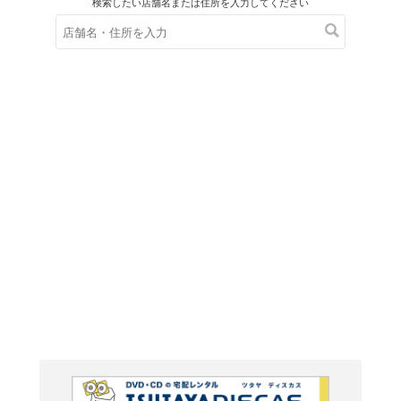
在庫の
※在庫
ご来店の際にご
ＤＶＤ
フォーチ