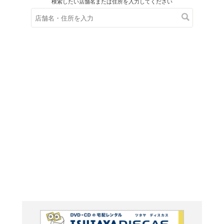
在庫の
※在庫
ご来店の際にご
ＤＶＤ
スペー