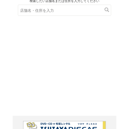
在庫の
※在庫
ご来店の際にご
ＤＶＤ
あしたの