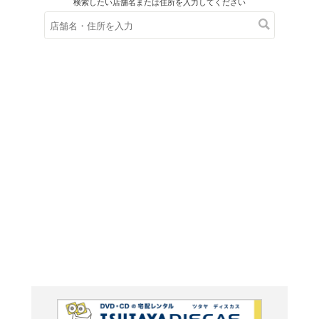
在庫の
※在庫
ご来店の際にご
ブルーレイ
あしたのジ