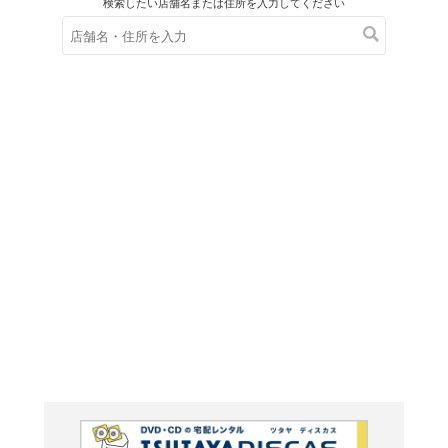
在庫の
※在庫
ご来店の際にご
ＤＶＤ
ビアン