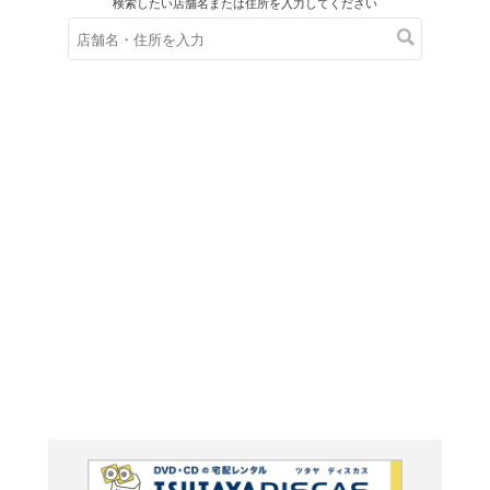
在庫の
※在庫
ご来店の際にご
ＤＶＤ
ブレー