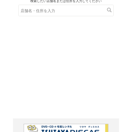
在庫の
※在庫
ご来店の際にご
ＤＶＤ
ファイ