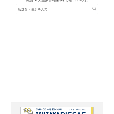
在庫の
※在庫
ご来店の際にご
ＤＶＤ
シンド