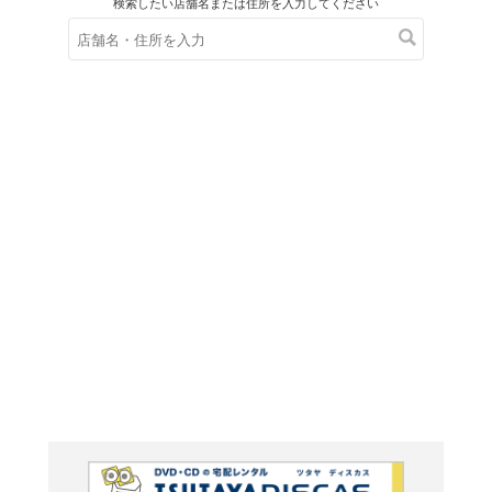
在庫の
※在庫
ご来店の際にご
ＤＶＤ
アイド