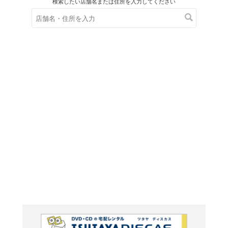
在庫の
※在庫
ご来店の際にご
ＤＶＤ
ネバー
章