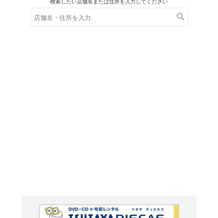
在庫の
※在庫
ご来店の際にご
ＤＶＤ
ネバー