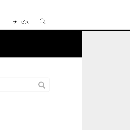
サービス
宅配レンタル
オンラインゲーム
。
TSUTAYAプレミアムNEXT
蔦屋書店