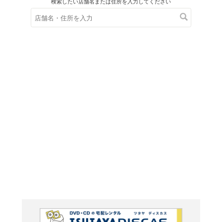
在庫の
※在庫
ご来店の際にご
ブルーレイ
グーニ
<4K 
ター ブ