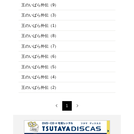
商品を
※在庫
ご来店の際にご
1～12件を表示
王のいばら外伝（12）
王のいばら外伝（11）