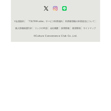
進撃の巨人<特装版> 
進撃の巨人<特装版> 
進撃の巨人（30）
進撃の巨人<特装版> 
進撃の巨人（29）
進撃の巨人（28）