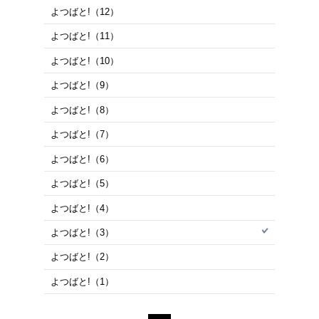
商品を
※在庫
ご来店の際にご
1～15件を表示
よつばと!（15）
よつばと!（14）