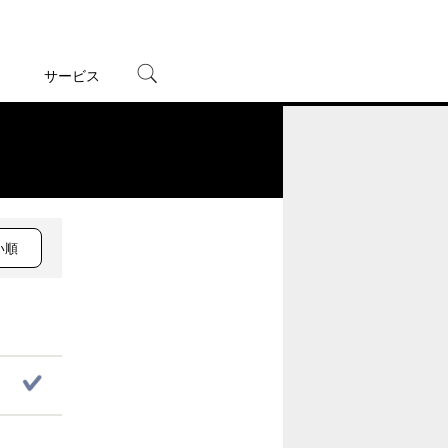
サービス
宅配レンタル
オンラインゲーム
。
TSUTAYAプレミアムNEXT
蔦屋書店