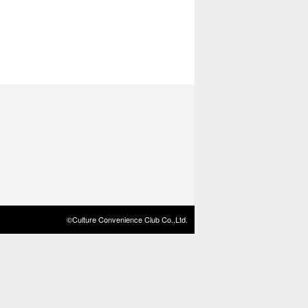
©Culture Convenience Club Co.,Ltd.