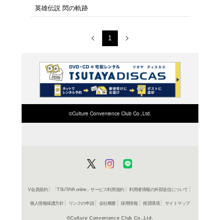
商品を
※在庫
ご来店の際にご
1～4件を表示
英雄伝説 閃の軌跡 PlaySta
英雄伝説 閃の軌跡 ス