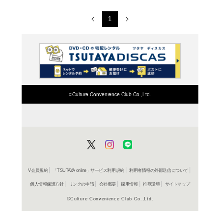
商品を
※在庫
ご来店の際にご
1～2件を表示
世界樹の迷宮III 星海
ンジ・バージョン
世界樹の迷宮III 星海