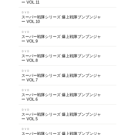
商品を
※在庫
ご来店の際にご
1～12件を表示
ＤＶＤ
スーパー戦隊シリーズ
ー VOL.12<完>