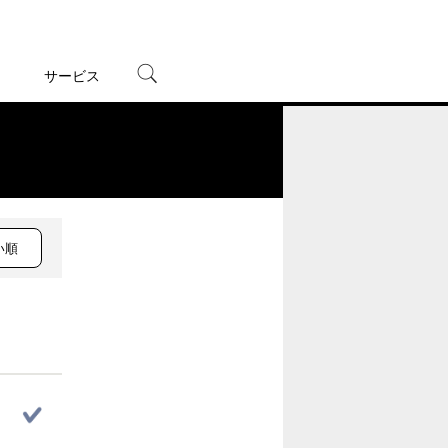
サービス
宅配レンタル
オンラインゲーム
。
TSUTAYAプレミアムNEXT
蔦屋書店