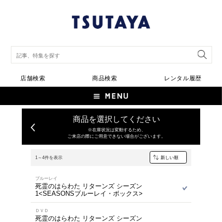
店舗検索
商