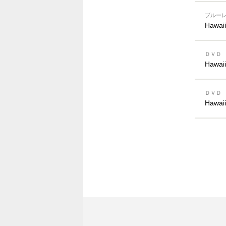
ブルー
Hawai
ＤＶＤ
Hawai
ＤＶＤ
Hawai