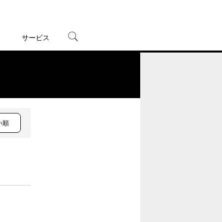
サービス
宅配レンタル
オンラインゲーム
。
TSUTAYAプレミアムNEXT
蔦屋書店