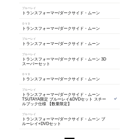
商品を
※在庫
ご来店の際にご
1～9件を表示
ブルーレイ
トランスフォーマー/
ブルーレイ