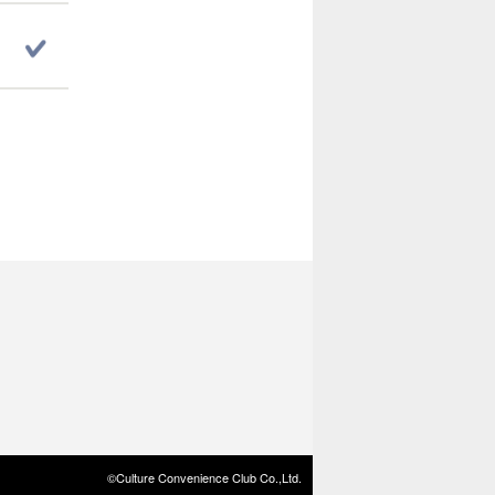
©Culture Convenience Club Co.,Ltd.