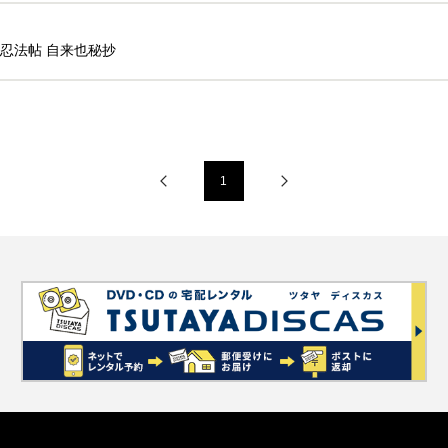
忍法帖 自来也秘抄
1