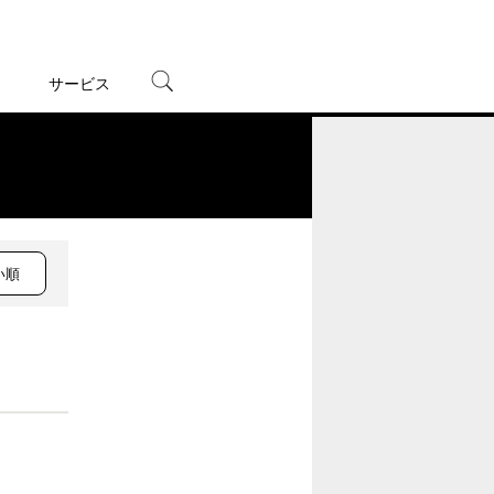
サービス
宅配レンタル
オンラインゲーム
。
TSUTAYAプレミアムNEXT
蔦屋書店