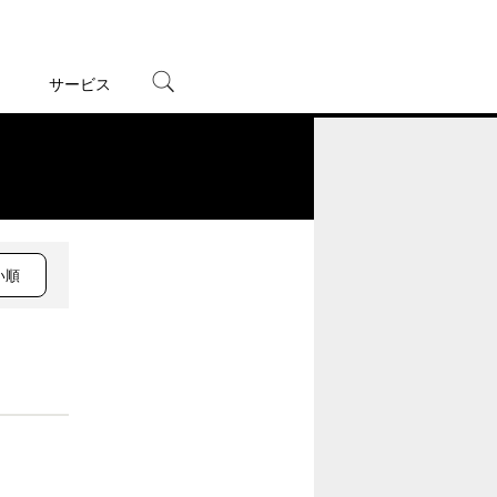
サービス
宅配レンタル
オンラインゲーム
。
TSUTAYAプレミアムNEXT
蔦屋書店