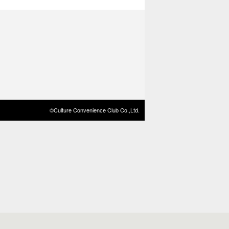
©Culture Convenience Club Co.,Ltd.