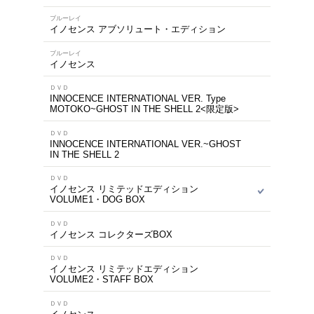
商品を
※在庫
ご来店の際にご
1～10件を表示
ブルーレイ
イノセンス 4Kリマス
ブルーレイ