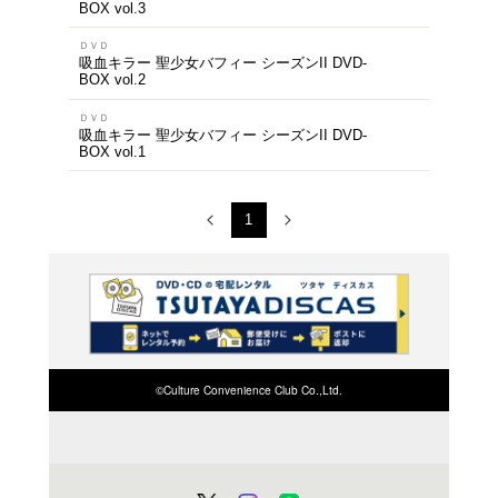
商品を
※在庫
ご来店の際にご
1～4件を表示
ＤＶＤ
吸血キラー/聖少女バフ
<SEASONSコンパク