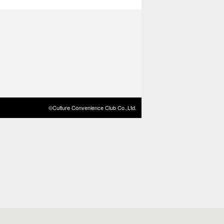
©Culture Convenience Club Co.,Ltd.