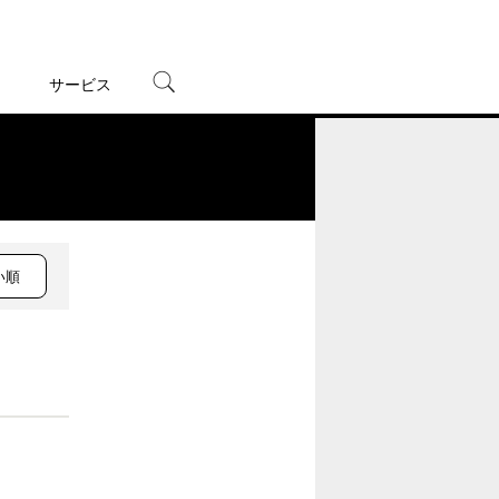
サービス
宅配レンタル
オンラインゲーム
。
TSUTAYAプレミアムNEXT
蔦屋書店