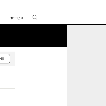
サービス
宅配レンタル
オンラインゲーム
。
TSUTAYAプレミアムNEXT
蔦屋書店