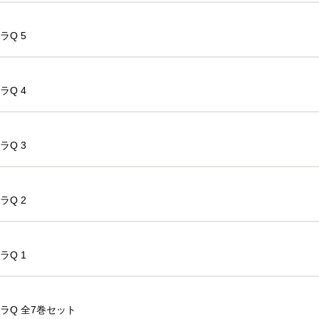
ラQ 5
ラQ 4
ラQ 3
ラQ 2
ラQ 1
ラQ 全7巻セット