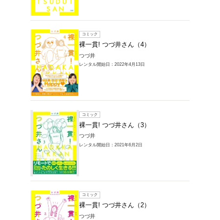
レンタルコミック 
の商品一覧
1～5件を表示
コミック
裸一貫!
つづ井