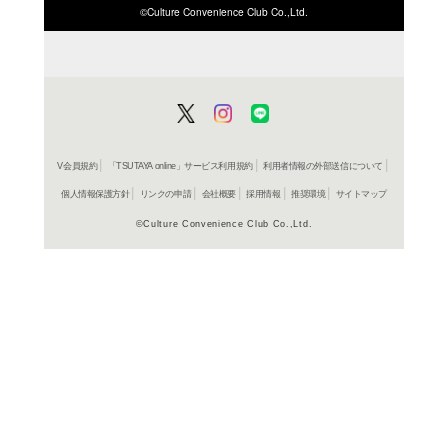
コミック
裸一貫!
つづ井
レンタル開始