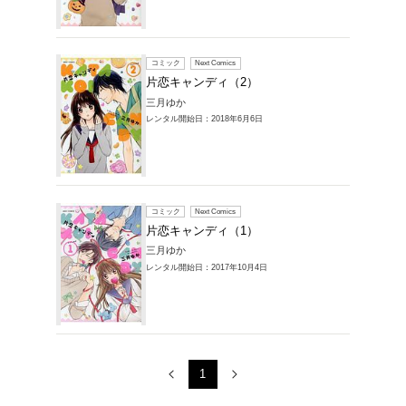
レンタルコミック
商品一覧
1～3件を表示
コミック
片恋キ
三月ゆか