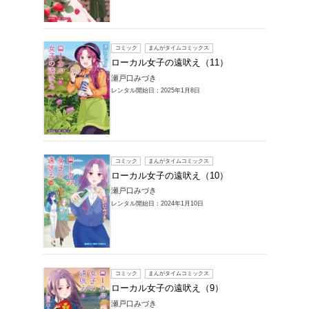
レンタルコミック
吠えの商品一覧
1～12件を表示
コミック
ローカ
瀬戸口み