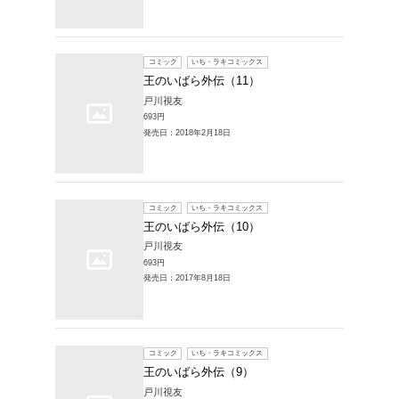
販売本・コミック
商品一覧
1～12件を表示
コミック
王のい
戸川視友