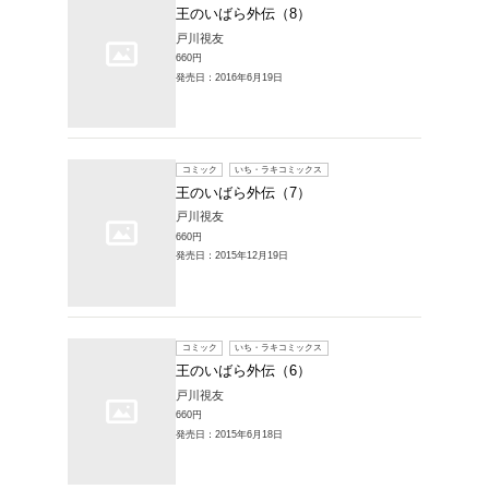
コミック
王のい
戸川視友
693円
発売日：20