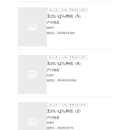
コミック
王のい
戸川視友
660円
発売日：20
コミック
王のい