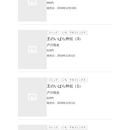
693円
発売日：20
コミック
王のい
戸川視友
693円
発売日：20