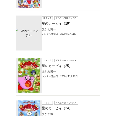
レンタルコミック
品一覧
25件中 1～20件を表示
コミック
星のカ
ひかわ博