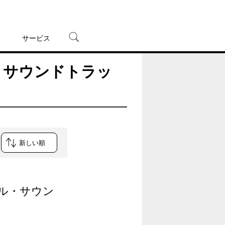
サービス
ル・サウンドトラッ
宅配レンタル
オンラインゲーム
TSUTAYAプレミアムNEXT
蔦屋書店
ナル・サウン