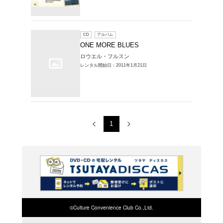
レンタルCD > ON
品一覧
1～2件を表示
CD
ア
ワン・
ロウエル