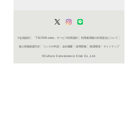
レンタル開始
CD
ア
ONE M
ロウエル
レンタル開始