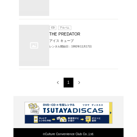
CD
ア
略奪者
アイス 
レンタル開始