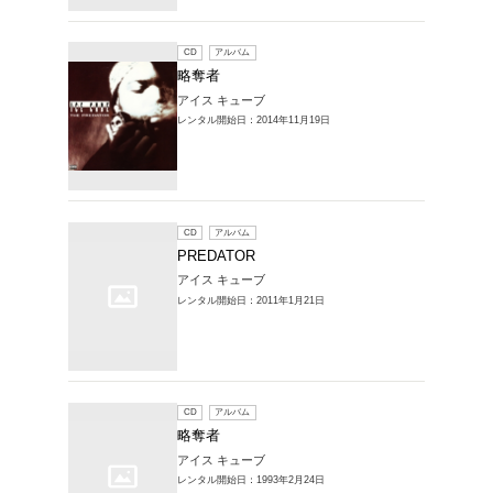
レンタルCD > 
1～5件を表示
CD
ア
略奪者
アイス 
レンタル開始