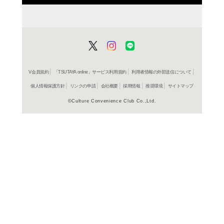
CD
ア
PREDA
アイス 
レンタル開始
CD
ア